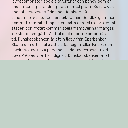
levnadsmönster, sociala strukturer och behov som är
under ständig förändring. I ett samtal pratar Sofia Ulver,
docent i marknadsföring och forskare på
konsumtionskultur och arkitekt Johan Sundberg om hur
hemmet kommit att spela en extra central roll, vilken roll
staden och mötet kommer spela framöver när mångas
köksbord övergått från frukostflingor till kontor på kort
tid. Kunskapsbanken är ett initiativ från Sparbanken
Skåne och ett tillfälle att träffas digital eller fysiskt och
inspireras av kloka personer. I tider av coronaviruset
covid-19 ses vi enbart digitalt. Kunskapsbanken är ett
sammanhang där ett ämne diskuteras utifrån två olika
perspektiv. Det kan vara praktiskt och teoretiskt, lokalt
och globalt eller seriöst och banalt. Mats Nilsson leder
samtalet.