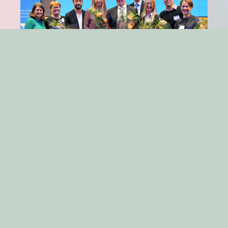
At the Swedish liquor and wine supplier association
SVL’s 20 year anniversary 14’th of November 2018, I
spoke about contemporary, larger ideological
movements–the
neoblue,
the
neogreen,
and the
neobrown–
that overlap with very specific consumption
patterns in terms of for example drinking cultures. At the
picture from the left; @Anna De Geer, CEO @SVL;
@ÅsaBritt Hermansson, CEO @Nielsen Sverige,
@KeremYazgan, director of communication and
sustainability at @Axel Johnson AB; me; @George
Soleas, President and CEO for the alcohol monopoly
LCBO in Ontario, Canada; @Rolf Cassergren, chairman
SVL; @EricaBertilsson, director of sustainability